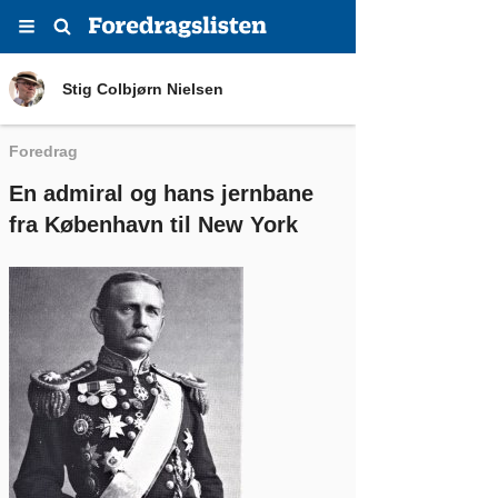
Menu
Søg
Stig Colbjørn Nielsen
Stig Colbjørn Nielsen
Foredrag
En admiral og hans jernbane
fra København til New York