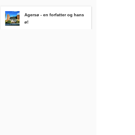
Agersø - en forfatter og hans ø!
, Stig Colbjørn Nielsen
Agersø - en forfatter og hans
ø!
Stig Colbjørn Nielsen
Autisme & Spectrum Super Star
, Stig Colbjørn Nielsen
Autisme & Spectrum Super
Star
Stig Colbjørn Nielsen
En admiral og hans jernbane fra København til New York
En admiral og hans jernbane
fra København til New York
Stig Colbjørn Nielsen