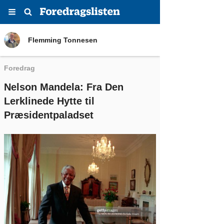
Menu
Søg
Flemming Tonnesen
Flemming Tonnesen
Foredrag
Nelson Mandela: Fra Den
Lerklinede Hytte til
Præsidentpaladset