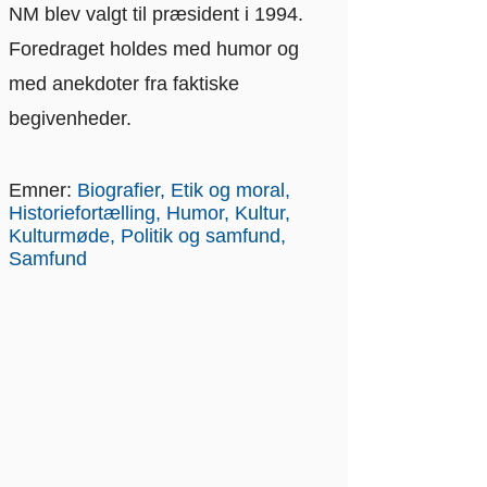
NM blev valgt til præsident i 1994.
Foredraget holdes med humor og
med anekdoter fra faktiske
begivenheder.
Emner:
Biografier
Etik og moral
Historiefortælling
Humor
Kultur
Kulturmøde
Politik og samfund
Samfund
Ca. 90 minutter (Der kan
Varighed
lægges kaffepause ind).
1500 kr. (Velgørende
Honorar
foreninger efter aftale).
Transportgodtgørelse