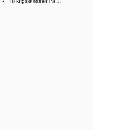
To krigsskæbner fra 1.
verdenskrig.
Folkeafstemningen og
Genforeningen.
Lidt om de sidste 100 år.
Og meget, meget mere.
Emnerne er alvorlige, men
foredraget leveres med humor og
små anekdoter.
Emner:
Danmarkshistorie
Folkeliv
Historiefortælling
Humor
Kultur
Kulturmøde
Politik og samfund
Samfund