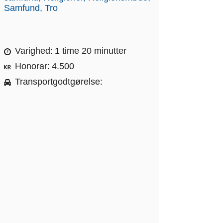
Samfund
Tro
Varighed
1 time 20 minutter
Honorar
4.500
Transportgodtgørelse
Ja, efter statens takst
Regioner
Hele landet
13 låste døre – fængselspræst i et af Europas sikreste fængsler
13 låste døre – fængselspræst
i et af Europas sikreste
fængsler
Ruben Fønsbo