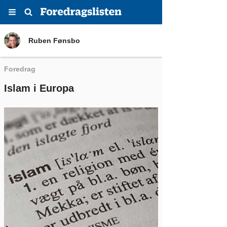
Menu
Søg
Ruben Fønsbo
Ruben Fønsbo
Foredrag
Islam i Europa