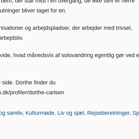
 dem, der står midt i en overgang, de ikke selv er herre
ninger bliver taget for en.
nisationer og arbejdspladser, der arbejder med trivsel,
rbejdsliv.
l vide, hvad månedsvis af solovandring egentlig gør ved e
 side. Dorthe finder du
.dk/profiler/dorthe-carlsen
og samliv
Kulturmøde
Liv og sjæl
Rejseberetninger
Spi