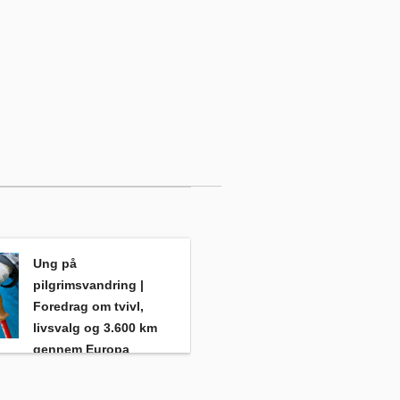
 identitet og solorejser
imsvandring | Foredrag om tvivl, livsvalg og 3.600 km gennem 
, Frederik W. L. Christensen
Ung på
pilgrimsvandring |
Foredrag om tvivl,
livsvalg og 3.600 km
gennem Europa
Frederik W. L.
Christensen