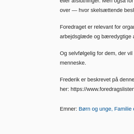
eller afslutninger. Men også for
over — hvor skelsættende beslut
Foredraget er relevant for orga
arbejdsglæde og bæredygtige a
Og selvfølgelig for dem, der vi
menneske.
Frederik er beskrevet på denne
her: https://www.foredragslisten
Emner:
Børn og unge
Familie 