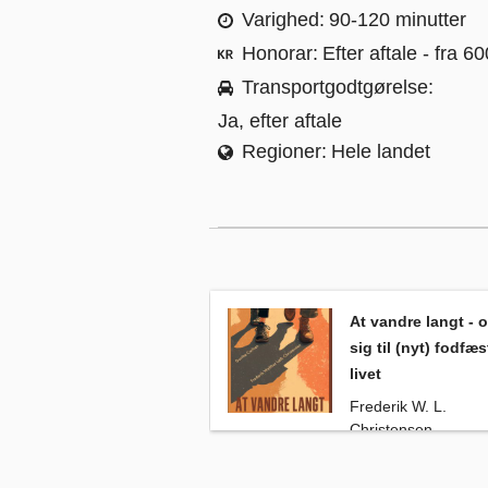
Varighed
90-120 minutter
Honorar
Efter aftale - fra 6
Transportgodtgørelse
Ja, efter aftale
Regioner
Hele landet
At vandre langt - og gå sig til (nyt) fo
At vandre langt - 
sig til (nyt) fodfæs
livet
Frederik W. L.
Christensen