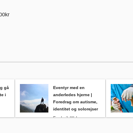
000kr
dfæste i livet
Eventyr med en anderledes hjerne | Foredrag om autisme,
, Frederik W. L. Christensen
Ung på pilgr
og gå
Eventyr med en
te i
anderledes hjerne |
Foredrag om autisme,
identitet og solorejser
Frederik W. L.
Christensen