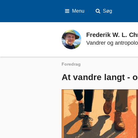
Menu
Søg
Frederik W. L. Christensen
Frederik W. L. Ch
Vandrer og antropol
Foredrag
At vandre langt - og