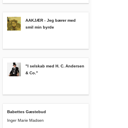
AAKJÆR - Jeg bærer med smil min byrde
,
AAKJÆR - Jeg bærer med
smil min byrde
"I selskab med H. C. Andersen & Co."
,
"I selskab med H. C. Andersen
& Co."
Babettes Gæstebud
, Inger Marie Madsen
Babettes Gæstebud
Inger Marie Madsen