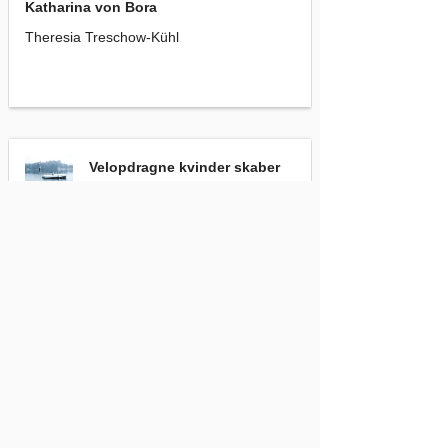
Katharina von Bora
Theresia Treschow-Kühl
Velopdragne kvinder skaber sjældent historie
Velopdragne kvinder skaber
sjældent historie
Ann Mariager
Til Højbords med kongerækken
, Annette Herbst
Til Højbords med
kongerækken
Annette Herbst