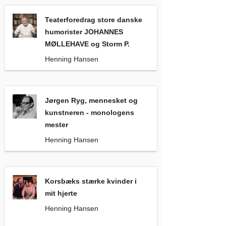
Teaterforedrag store danske humorister JOHANNES MØLLEH
Teaterforedrag store danske
humorister JOHANNES
MØLLEHAVE og Storm P.
Henning Hansen
Jørgen Ryg, mennesket og kunstneren - monologens mester
Jørgen Ryg, mennesket og
kunstneren - monologens
mester
Henning Hansen
Korsbæks stærke kvinder i mit hjerte
, Henning Hansen
Korsbæks stærke kvinder i
mit hjerte
Henning Hansen