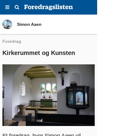
Menu
Søg
Simon Aaen
Simon Aaen
Foredrag
Kirkerummet og Kunsten
Et foredrag, hvor Simon Aaen vil