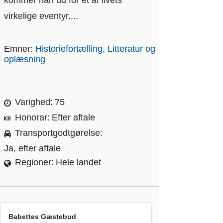
kommer han ud for et af livets
virkelige eventyr....
Emner:
Historiefortælling
Litteratur og
oplæsning
Varighed
75
Honorar
Efter aftale
Transportgodtgørelse
Ja, efter aftale
Regioner
Hele landet
Babettes Gæstebud
, Inger Marie Madsen
Babettes Gæstebud