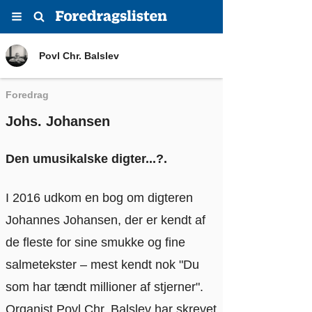
Menu
Søg
Povl Chr. Balslev
Povl Chr. Balslev
Foredrag
Johs. Johansen
Den umusikalske digter...?.
I 2016 udkom en bog om digteren
Johannes Johansen, der er kendt af
de fleste for sine smukke og fine
salmetekster – mest kendt nok "Du
som har tændt millioner af stjerner".
Organist Povl Chr. Balslev har skrevet