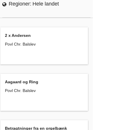
Regioner
Hele landet
2 x Andersen
, Povl Chr. Balslev
2 x Andersen
Povl Chr. Balslev
Aagaard og Ring
, Povl Chr. Balslev
Aagaard og Ring
Povl Chr. Balslev
Betragtninger fra en orgelbænk
, Povl Chr. Balslev
Betragtninger fra en orgelbænk