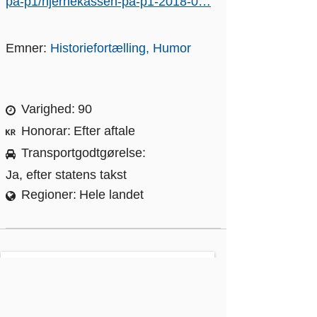
pa-p1/hjernekassen-pa-p1-2018-0…
Emner:
Historiefortælling
Humor
Varighed
90
Honorar
Efter aftale
Transportgodtgørelse
Ja, efter statens takst
Regioner
Hele landet
Da jeg mødte Lech Walesa
,
Da jeg mødte Lech Walesa