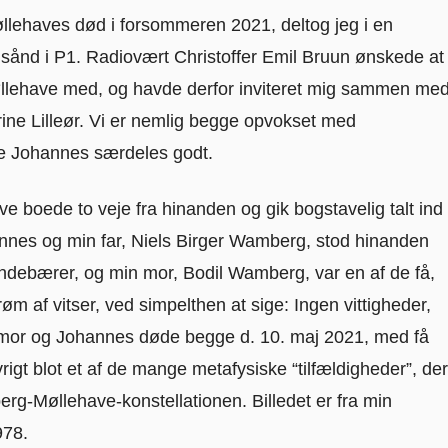
llehaves død i forsommeren 2021, deltog jeg i en
ånd i P1. Radiovært Christoffer Emil Bruun ønskede at
øllehave med, og havde derfor inviteret mig sammen me
ine Lilleør. Vi er nemlig begge opvokset med
te Johannes særdeles godt.
ve boede to veje fra hinanden og gik bogstavelig talt ind
nnes og min far, Niels Birger Wamberg, stod hinanden
indebærer, og min mor, Bodil Wamberg, var en af de få,
m af vitser, ved simpelthen at sige: Ingen vittigheder,
n mor og Johannes døde begge d. 10. maj 2021, med få
rigt blot et af de mange metafysiske “tilfældigheder”, der
rg-Møllehave-konstellationen. Billedet er fra min
1978.