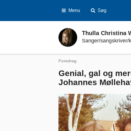
Menu
Søg
Thulla Christina Wamberg Kronaie
Thulla Christina
Sanger/sangskriver/k
Foredrag
Genial, gal og mer
Johannes Mølleha