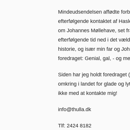
Mindeudsendelsen affødte forbl
efterfølgende kontaktet af Has
om Johannes Møllehave, set fr
efterfølgende tid ned i det væl
historie, og især min far og Jo
foredraget: Genial, gal, - og me
Siden har jeg holdt foredraget 
omkring i landet for glade og l
ikke med at kontakte mig!
info@thulla.dk
Tlf: 2424 8182