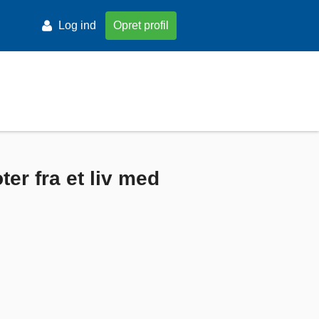
Log ind
Opret profil
er fra et liv med