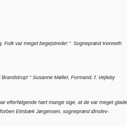
drag. Folk var meget begejstrede! “ Sognepræst Kenneth
 i Brandstrup! “ Susanne Møller, Formand. f. Vejleby
 har efterfølgende hørt mange sige, at de var meget glad
.” Torben Elmbæk Jørgensen, sognepræst Ønslev-