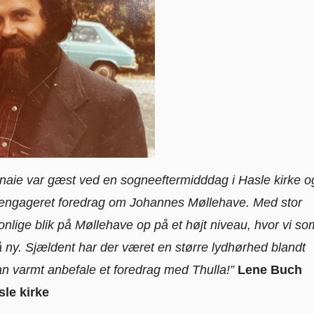
naie var gæst ved en sogneeftermidddag i Hasle kirke o
og engageret foredrag om Johannes Møllehave. Med stor
nlige blik på Møllehave op på et højt niveau, hvor vi so
å ny. Sjældent har der været en større lydhørhed blandt
n varmt anbefale et foredrag med Thulla!”
Lene Buch
le kirke