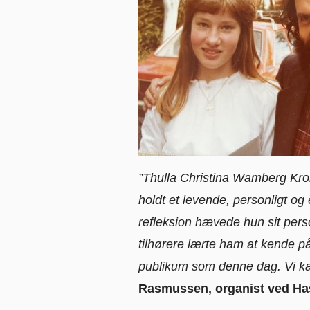
”Thulla Christina Wamberg Kro
holdt et levende, personligt 
refleksion hævede hun sit perso
tilhørere lærte ham at kende p
publikum som denne dag. Vi ka
Rasmussen, organist ved Has