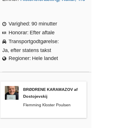
Varighed
90 minutter
Honorar
Efter aftale
Transportgodtgørelse
Ja, efter statens takst
Regioner
Hele landet
BRØDRENE KARAMAZOV af Dostojevskij
, Flemming Kloster
BRØDRENE KARAMAZOV af
Dostojevskij
Flemming Kloster Poulsen