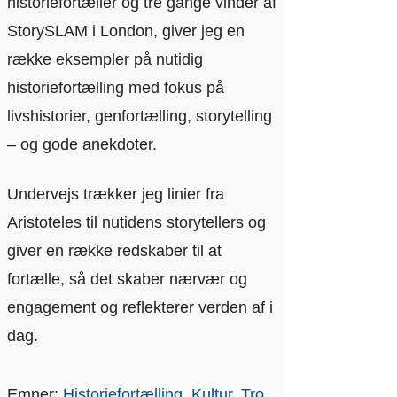
historiefortæller og tre gange vinder af
StorySLAM i London, giver jeg en
række eksempler på nutidig
historiefortælling med fokus på
livshistorier, genfortælling, storytelling
– og gode anekdoter.
Undervejs trækker jeg linier fra
Aristoteles til nutidens storytellers og
giver en række redskaber til at
fortælle, så det skaber nærvær og
engagement og reflekterer verden af i
dag.
Emner:
Historiefortælling
Kultur
Tro