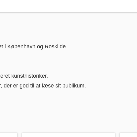
et i København og Roskilde.
eret kunsthistoriker.
 der er god til at læse sit publikum.
hristian Olsen
Kulturlivet under nazismen, æstetik som politisk rette
Ondskab