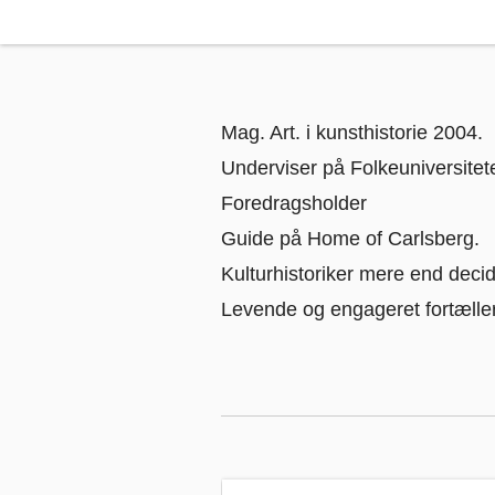
Mag. Art. i kunsthistorie 2004.
Underviser på Folkeuniversitet
Foredragsholder
Guide på Home of Carlsberg.
Kulturhistoriker mere end decid
Levende og engageret fortæller,
Jorn – det rastløse geni
, Rasmus C