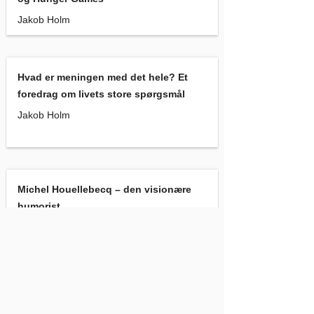
Jakob Holm
Hvad er meningen med det hele? Et foredrag om livets store 
Hvad er meningen med det hele? Et
foredrag om livets store spørgsmål
Jakob Holm
Michel Houellebecq – den visionære humorist
Michel Houellebecq – den visionære
humorist
Jakob Holm
Udlandsdanskere! Hvem er vi?
, Jakob Holm
Udlandsdanskere! Hvem er vi?