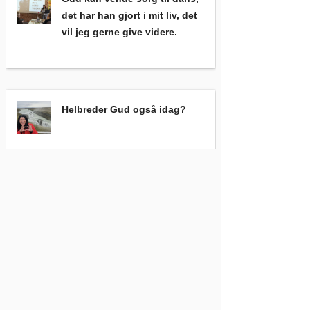
det har han gjort i mit liv, det
vil jeg gerne give videre.
Helbreder Gud også idag?
,
Helbreder Gud også idag?
Historien om Familienetværket, tro, håb, kærlighed og mirakler
Historien om
Familienetværket, tro, håb,
kærlighed og mirakler iblandt
udsatte familier, udfra
kirkelige sammenhænge.